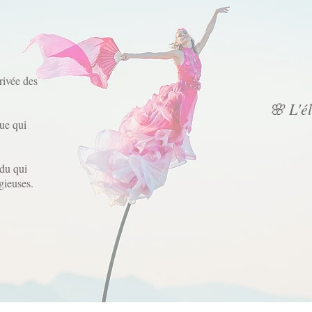
rivée des
🌸 L'é
ue qui
ndu qui
gieuses.