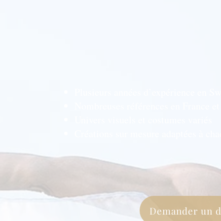
Plusieurs années d’expérience en S
Nombreuses références en France et 
Univers visuels et costumes variés
Créations sur mesure adaptées à ch
Demander un d