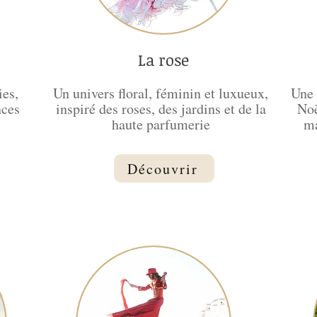
La rose
ies,
Un univers floral, féminin et luxueux,
Une 
nces
inspiré des roses, des jardins et de la
Noë
haute parfumerie
ma
Découvrir