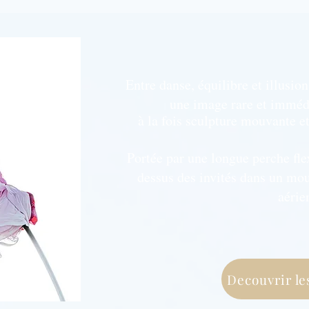
Entre danse, équilibre et illusio
une image rare et imméd
à la fois sculpture mouvante e
Portée par une longue perche fle
dessus des invités dans un mou
aérien.
Decouvrir le