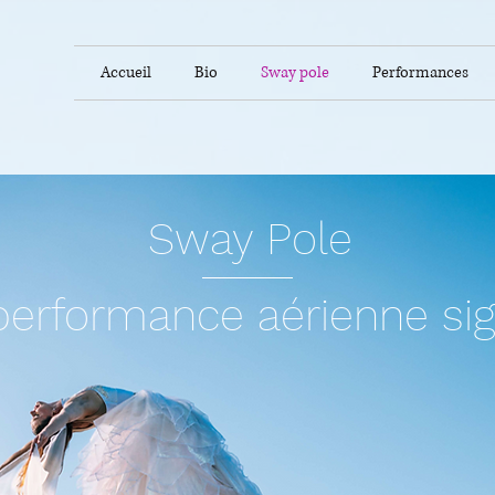
Accueil
Bio
Sway pole
Performances
Sway Pole
erformance aérienne sig