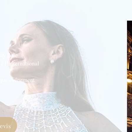
way Pole
à l’international
aque événement
evis