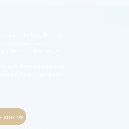
n aérienne, la Sway Pole offre
iatement captivante,
t performance acrobatique.
xible, la danseuse évolue au-
vement fluide, poétique et
​​
s univers