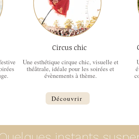
Circus chic
festive
Une esthétique cirque chic, visuelle et
oirées
théâtrale, idéale pour les soirées et
é
uge.
évènements à thème.
c
Découvrir
Quelques instants suspen