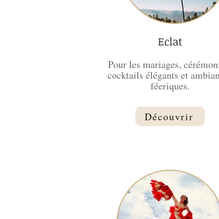
Eclat
P
our les mariages, cérémon
cocktails élégants et ambia
féeriques.
Découvrir